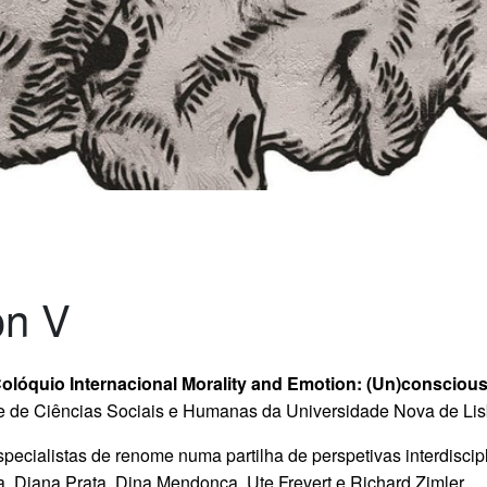
on V
olóquio Internacional Morality and Emotion: (Un)consciou
dade de Ciências Sociais e Humanas da Universidade Nova de Li
pecialistas de renome numa partilha de perspetivas interdisci
a, Diana Prata, Dina Mendonça, Ute Frevert e Richard Zimler.