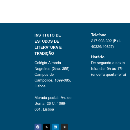
Telefone
INSTITUTO DE
217 908 392 (Ext.
ESTUDOS DE
40326/40327)
LITERATURA E
TRADIÇÃO
Horário
Colégio Almada
De segunda a sexta-
Negreiros (Gab. 355)
feira das 9h às 17h
Campus de
(encerra quarta-feira)
Campolide, 1099-085,
Lisboa
Morada postal: Av. de
Berna, 26 C, 1069-
061, Lisboa
Facebook
Twitter
Linkedin
Instagram