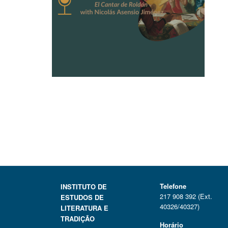
Telefone
INSTITUTO DE
217 908 392 (Ext.
ESTUDOS DE
40326/40327)
LITERATURA E
TRADIÇÃO
Horário