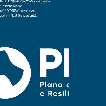
4499/UID/PRR/00657/2025
e do projeto
o identificador
4499/UID/PRR2/04666/2025
.
ropeia – Next GenerationEU