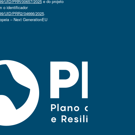
4499/UID/PRR/00657/2025
e do projeto
o identificador
4499/UID/PRR2/04666/2025
.
ropeia – Next GenerationEU