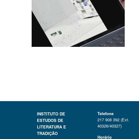
Telefone
INSTITUTO DE
217 908 392 (Ext.
ESTUDOS DE
40326/40327)
LITERATURA E
TRADIÇÃO
Horário