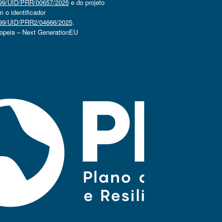
4499/UID/PRR/00657/2025
e do projeto
o identificador
4499/UID/PRR2/04666/2025
.
ropeia – Next GenerationEU