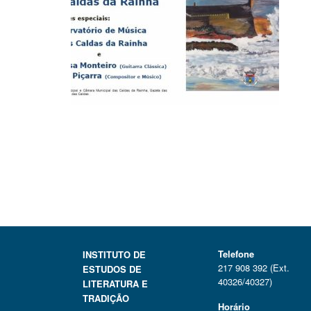
Telefone
INSTITUTO DE
217 908 392 (Ext.
ESTUDOS DE
40326/40327)
LITERATURA E
TRADIÇÃO
Horário