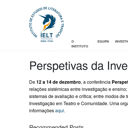
O
EQUIPA
INVEST
Posted on
INSTITUTO
1 Dezembro, 2013
Perspetivas da Inve
De
12 a 14 de dezembro
, a conferência
Perspet
relações sistémicas entre investigação e ensino; en
sistemas de avaliação e crítica; entre modos de 
Investigação em Teatro e Comunidade. Uma orga
informações
aqui
.
Recommended Posts