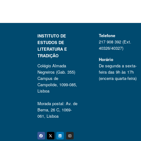
Telefone
INSTITUTO DE
217 908 392 (Ext.
ESTUDOS DE
40326/40327)
LITERATURA E
TRADIÇÃO
Horário
Colégio Almada
De segunda a sexta-
Negreiros (Gab. 355)
feira das 9h às 17h
Campus de
(encerra quarta-feira)
Campolide, 1099-085,
Lisboa
Morada postal: Av. de
Berna, 26 C, 1069-
061, Lisboa
Facebook
Twitter
Linkedin
Instagram