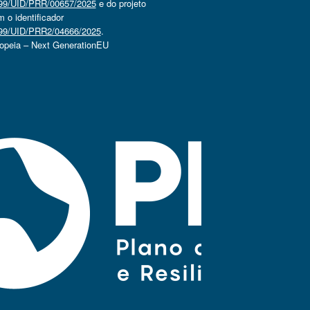
4499/UID/PRR/00657/2025
e do projeto
o identificador
4499/UID/PRR2/04666/2025
.
ropeia – Next GenerationEU