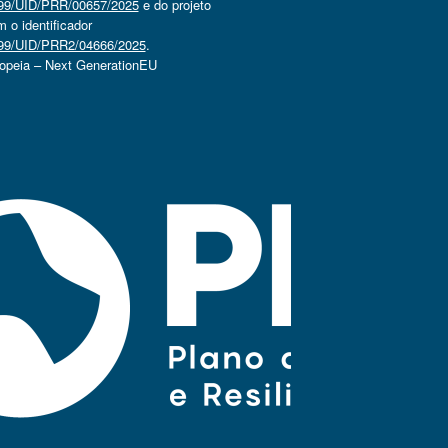
4499/UID/PRR/00657/2025
e do projeto
o identificador
4499/UID/PRR2/04666/2025
.
ropeia – Next GenerationEU