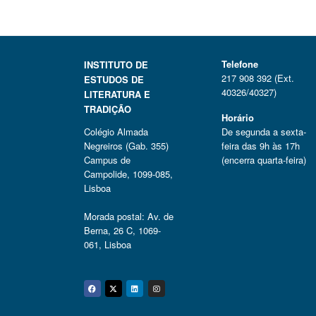
Telefone
INSTITUTO DE
217 908 392 (Ext.
ESTUDOS DE
40326/40327)
LITERATURA E
TRADIÇÃO
Horário
Colégio Almada
De segunda a sexta-
Negreiros (Gab. 355)
feira das 9h às 17h
Campus de
(encerra quarta-feira)
Campolide, 1099-085,
Lisboa
Morada postal: Av. de
Berna, 26 C, 1069-
061, Lisboa
Facebook
Twitter
Linkedin
Instagram