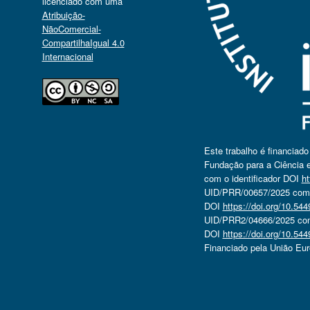
licenciado com uma
Atribuição-
NãoComercial-
CompartilhaIgual 4.0
Internacional
Este trabalho é financiad
Fundação para a Ciência e
com o identificador DOI
ht
UID/PRR/00657/2025 com o
DOI
https://doi.org/10.5
UID/PRR2/04666/2025 com 
DOI
https://doi.org/10.5
Financiado pela União Eu