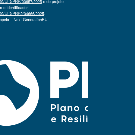
4499/UID/PRR/00657/2025
e do projeto
o identificador
4499/UID/PRR2/04666/2025
.
ropeia – Next GenerationEU