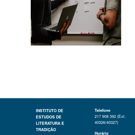
Telefone
INSTITUTO DE
217 908 392 (Ext.
ESTUDOS DE
40326/40327)
LITERATURA E
TRADIÇÃO
Horário