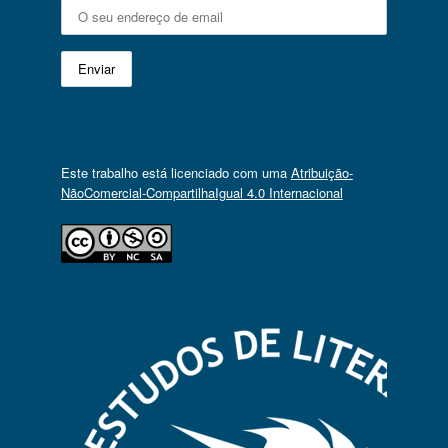
Este trabalho está licenciado com uma
Atribuição-
NãoComercial-CompartilhaIgual 4.0 Internacional