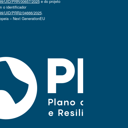
4499/UID/PRR/00657/2025
e do projeto
o identificador
4499/UID/PRR2/04666/2025
.
ropeia – Next GenerationEU