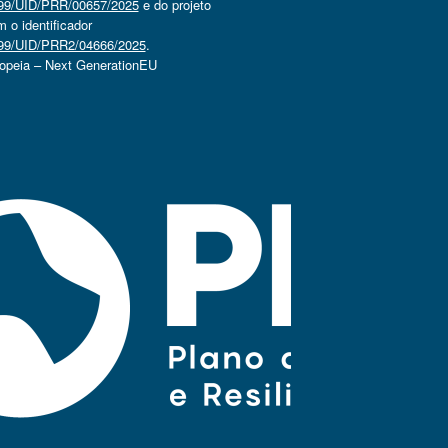
4499/UID/PRR/00657/2025
e do projeto
o identificador
4499/UID/PRR2/04666/2025
.
ropeia – Next GenerationEU