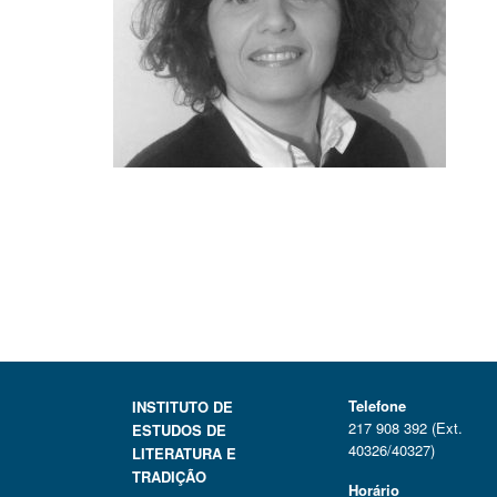
Telefone
INSTITUTO DE
217 908 392 (Ext.
ESTUDOS DE
40326/40327)
LITERATURA E
TRADIÇÃO
Horário