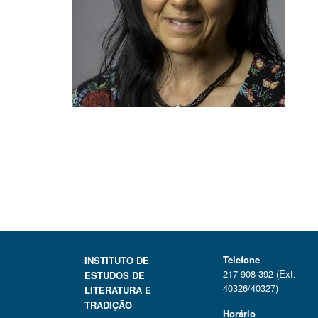
Telefone
INSTITUTO DE
217 908 392 (Ext.
ESTUDOS DE
40326/40327)
LITERATURA E
TRADIÇÃO
Horário