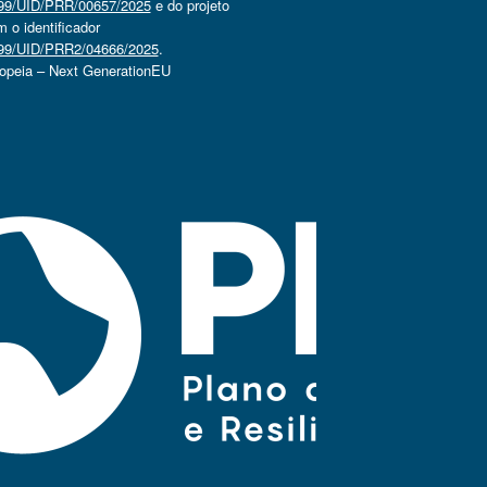
4499/UID/PRR/00657/2025
e do projeto
o identificador
4499/UID/PRR2/04666/2025
.
ropeia – Next GenerationEU