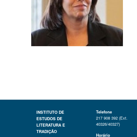
Telefone
INSTITUTO DE
217 908 392 (Ext.
ESTUDOS DE
40326/40327)
LITERATURA E
TRADIÇÃO
Horário