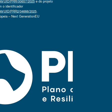
4499/UID/PRR/00657/2025
e do projeto
o identificador
4499/UID/PRR2/04666/2025
.
ropeia – Next GenerationEU