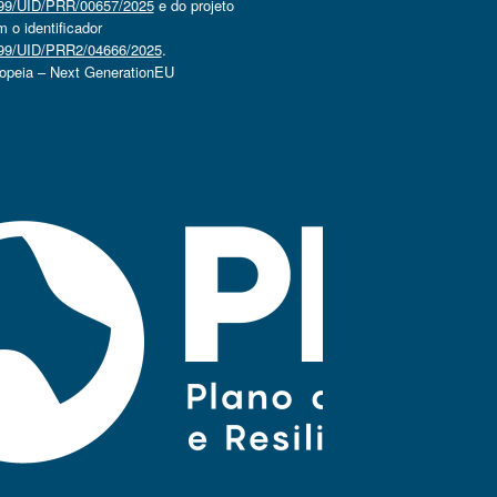
4499/UID/PRR/00657/2025
e do projeto
o identificador
4499/UID/PRR2/04666/2025
.
ropeia – Next GenerationEU