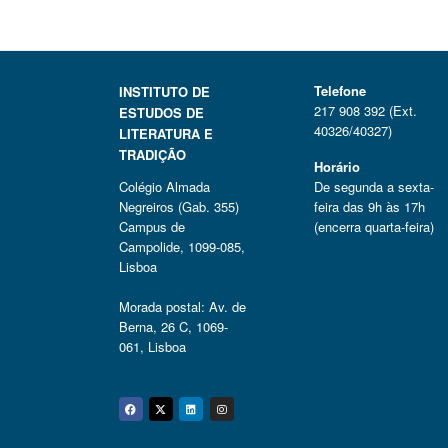
Telefone
INSTITUTO DE
217 908 392 (Ext.
ESTUDOS DE
40326/40327)
LITERATURA E
TRADIÇÃO
Horário
Colégio Almada
De segunda a sexta-
Negreiros (Gab. 355)
feira das 9h às 17h
Campus de
(encerra quarta-feira)
Campolide, 1099-085,
Lisboa
Morada postal: Av. de
Berna, 26 C, 1069-
061, Lisboa
Facebook
Twitter
Linkedin
Instagram