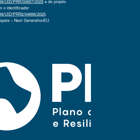
4499/UID/PRR/00657/2025
e do projeto
o identificador
4499/UID/PRR2/04666/2025
.
ropeia – Next GenerationEU