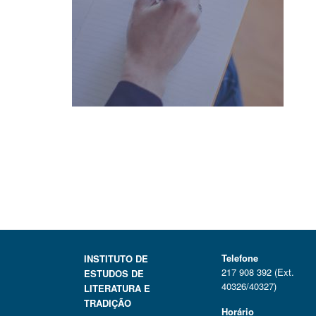
Telefone
INSTITUTO DE
217 908 392 (Ext.
ESTUDOS DE
40326/40327)
LITERATURA E
TRADIÇÃO
Horário