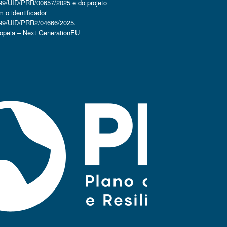
4499/UID/PRR/00657/2025
e do projeto
o identificador
4499/UID/PRR2/04666/2025
.
ropeia – Next GenerationEU