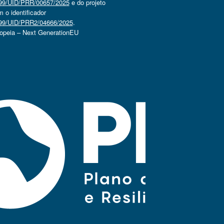
4499/UID/PRR/00657/2025
e do projeto
o identificador
4499/UID/PRR2/04666/2025
.
ropeia – Next GenerationEU