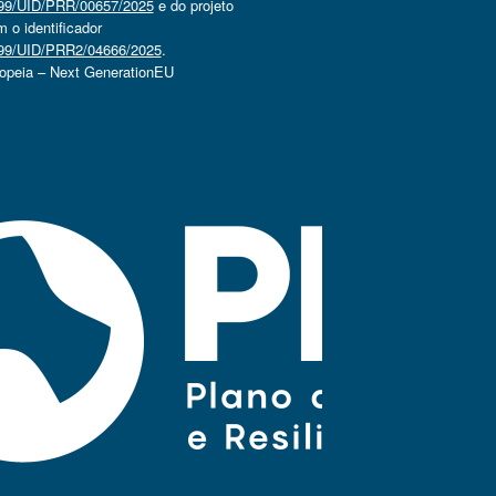
4499/UID/PRR/00657/2025
e do projeto
o identificador
4499/UID/PRR2/04666/2025
.
ropeia – Next GenerationEU