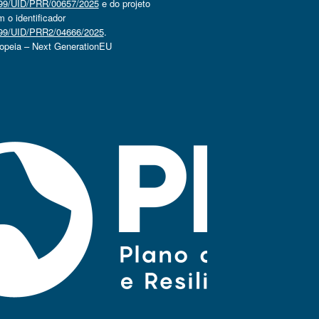
4499/UID/PRR/00657/2025
e do projeto
o identificador
4499/UID/PRR2/04666/2025
.
ropeia – Next GenerationEU