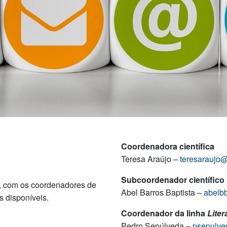
Coordenadora científica
Teresa Araújo –
teresaraujo@
Subcoordenador científico
T, com os coordenadores de
Abel Barros Baptista –
abelb
s disponíveis.
Coordenador da linha
Liter
Pedro Sepúlveda –
psepulve