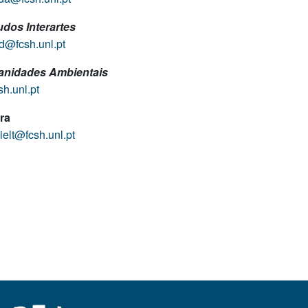
udos Interartes
d@fcsh.unl.pt
nidades Ambientais
h.unl.pt
ra
ielt@fcsh.unl.pt