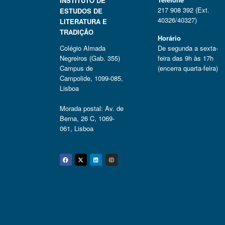
INSTITUTO DE
217 908 392 (Ext.
ESTUDOS DE
40326/40327)
LITERATURA E
TRADIÇÃO
Horário
Colégio Almada
De segunda a sexta-
Negreiros (Gab. 355)
feira das 9h às 17h
Campus de
(encerra quarta-feira)
Campolide, 1099-085,
Lisboa
Morada postal: Av. de
Berna, 26 C, 1069-
061, Lisboa
Facebook
Twitter
Linkedin
Instagram