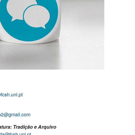
fcsh.unl.pt
b2@gmail.com
atura: Tradição e Arquivo
da@fcsh.unl.pt