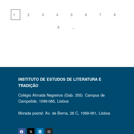
1
2
3
4
5
6
7
8
9
...
INSTITUTO DE ESTUDOS DE LITERATURA E
TRADIÇÃO
Colégio Almada Negreiros (Gab. 355) Campus de
Campolide, 1099-085, Lisboa
Morada postal: Av. de Berna, 26 C, 1069-061, Lisboa