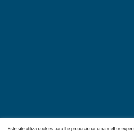
Este site utiliza cookies para lhe proporcionar uma melhor exper
© 2026 - IELT. All rights reserved.