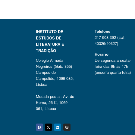
n
n
n
Telefone
INSTITUTO DE
217 908 392 (Ext.
ESTUDOS DE
40326/40327)
LITERATURA E
TRADIÇÃO
Horário
Colégio Almada
De segunda a sexta-
Negreiros (Gab. 355)
feira das 9h às 17h
Campus de
(encerra quarta-feira)
Campolide, 1099-085,
Lisboa
Morada postal: Av. de
Berna, 26 C, 1069-
061, Lisboa
Facebook
Twitter
Linkedin
Instagram