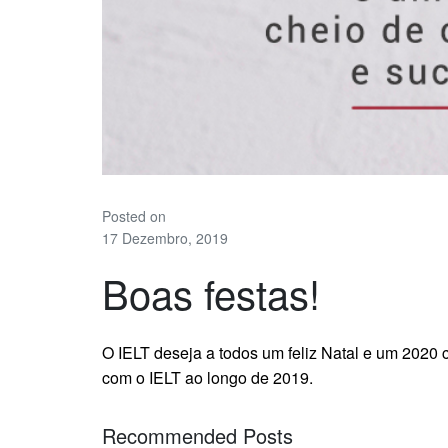
Posted on
17 Dezembro, 2019
Boas festas!
O IELT deseja a todos um feliz Natal e um 2020 
com o IELT ao longo de 2019.
b
a
b
a
e
b
e
b
i
a
b
Recommended Posts
e
t
e
v
s
e
s
e
s
v
e