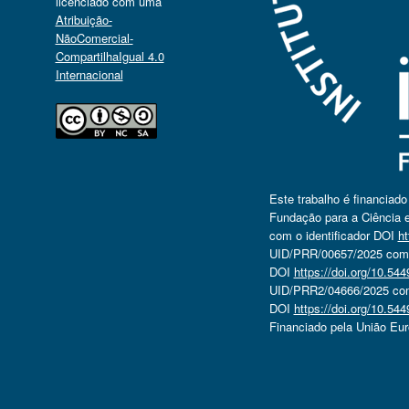
licenciado com uma
Atribuição-
NãoComercial-
CompartilhaIgual 4.0
Internacional
Este trabalho é financiad
Fundação para a Ciência e
com o identificador DOI
ht
UID/PRR/00657/2025 com o
DOI
https://doi.org/10.5
UID/PRR2/04666/2025 com 
DOI
https://doi.org/10.5
Financiado pela União Eu