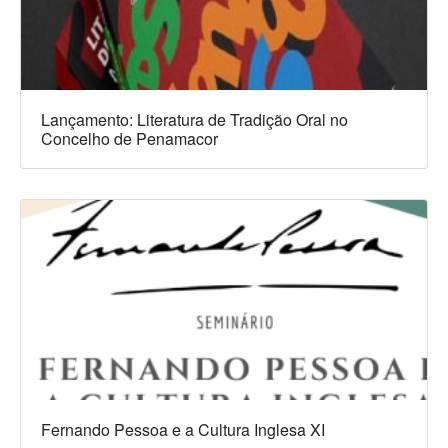
a
a
a
n
n
n
Lançamento: Literatura de Tradição Oral no
Concelho de Penamacor
Fernando Pessoa e a Cultura Inglesa XI