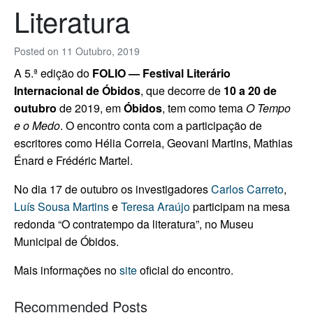
Literatura
Posted on
11 Outubro, 2019
A 5.ª edição do
FOLIO — Festival Literário
Internacional de Óbidos
, que decorre de
10 a 20 de
outubro
de 2019, em
Óbidos
,
tem como tema
O Tempo
e o Medo
. O encontro conta com a participação de
escritores como Hélia Correia, Geovani Martins, Mathias
Énard e Frédéric Martel.
No dia 17 de outubro os investigadores
Carlos Carreto
,
Luís Sousa Martins
e
Teresa Araújo
participam na mesa
redonda “O contratempo da literatura”, no Museu
Municipal de Óbidos.
Mais informações no
site
oficial do encontro.
b
b
a
b
a
e
b
e
b
i
a
b
b
Recommended Posts