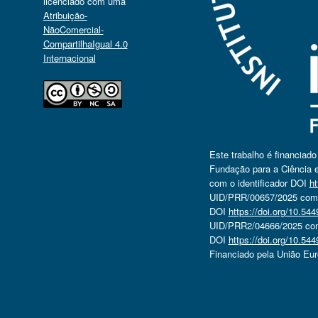
licenciado com uma
Atribuição-
NãoComercial-
CompartilhaIgual 4.0
Internacional
Este trabalho é financiad
Fundação para a Ciência e
com o identificador DOI
ht
UID/PRR/00657/2025 com o
DOI
https://doi.org/10.5
UID/PRR2/04666/2025 com 
DOI
https://doi.org/10.5
Financiado pela União Eu