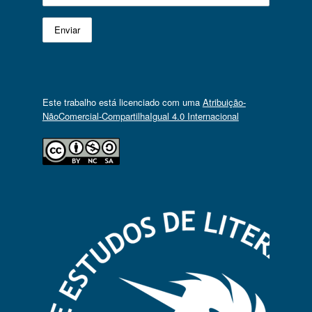
Este trabalho está licenciado com uma
Atribuição-
NãoComercial-CompartilhaIgual 4.0 Internacional