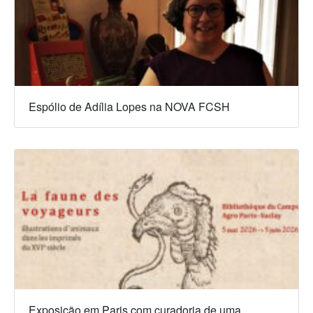
a
y
a
n
Espólio de Adília Lopes na NOVA FCSH
Exposição em Paris com curadoria de uma