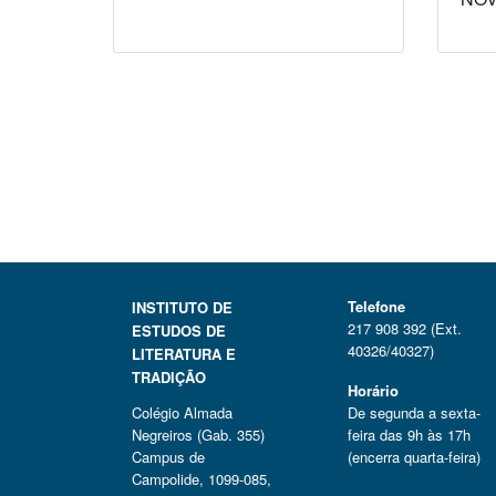
Telefone
INSTITUTO DE
217 908 392 (Ext.
ESTUDOS DE
40326/40327)
LITERATURA E
TRADIÇÃO
Horário
Colégio Almada
De segunda a sexta-
Negreiros (Gab. 355)
feira das 9h às 17h
Campus de
(encerra quarta-feira)
Campolide, 1099-085,