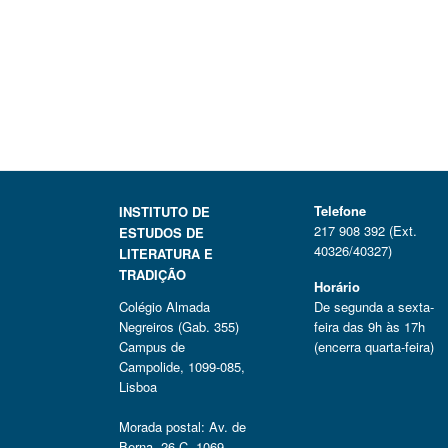
t
t
y
a
t
ü
t
a
t
b
a
y
b
y
b
a
n
a
a
a
a
y
n
y
n
y
a
a
a
n
n
n
Telefone
INSTITUTO DE
217 908 392 (Ext.
ESTUDOS DE
40326/40327)
LITERATURA E
TRADIÇÃO
Horário
Colégio Almada
De segunda a sexta-
Negreiros (Gab. 355)
feira das 9h às 17h
Campus de
(encerra quarta-feira)
Campolide, 1099-085,
Lisboa
Morada postal: Av. de
Berna, 26 C, 1069-