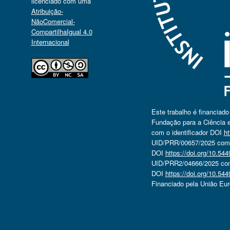
licenciado com uma
Atribuição-
NãoComercial-
CompartilhaIgual 4.0
Internacional
Este trabalho é financiad
Fundação para a Ciência e
com o identificador DOI
ht
UID/PRR/00657/2025 com o
DOI
https://doi.org/10.5
UID/PRR2/04666/2025 com 
DOI
https://doi.org/10.5
Financiado pela União Eu