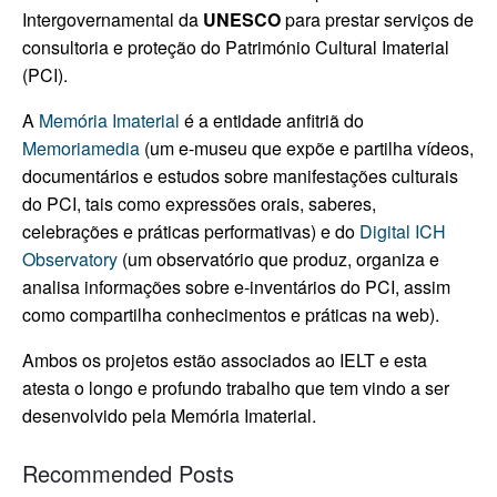
Intergovernamental da
UNESCO
para prestar serviços de
consultoria e proteção do Património Cultural Imaterial
(PCI).
A
Memória Imaterial
é a entidade anfitriã do
Memoriamedia
(um e-museu que expõe e partilha vídeos,
documentários e estudos sobre manifestações culturais
do PCI, tais como expressões orais, saberes,
celebrações e práticas performativas) e do
Digital
ICH
Observatory
(um observatório que produz, organiza e
analisa informações sobre e-inventários do PCI, assim
como compartilha conhecimentos e práticas na web).
Ambos os projetos estão associados ao IELT e esta
atesta o longo e profundo trabalho que tem vindo a ser
desenvolvido pela Memória Imaterial.
b
a
i
b
b
b
Recommended Posts
e
v
s
a
a
e