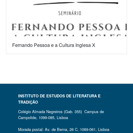
Fernando Pessoa e a Cultura Inglesa X
INSTITUTO DE ESTUDOS DE LITERATURA E
TRADIÇÃO
Colégio Almada Negreiros (Gab. 355) Campus de
Campolide, 1099-085, Lisboa
Morada postal: Av. de Berna, 26 C, 1069-061, Lisboa