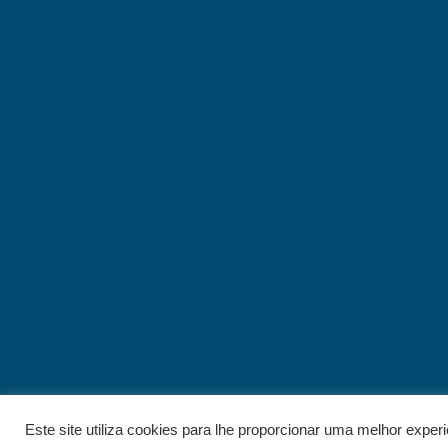
Este site utiliza cookies para lhe proporcionar uma melhor exper
© 2026 - IELT. All rights reserved.