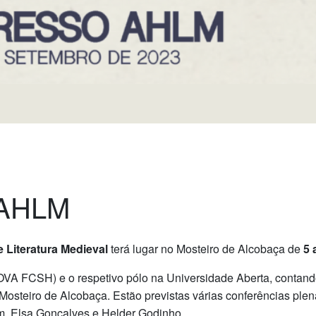
 AHLM
 Literatura Medieval
terá lugar
no Mosteiro de Alcobaça
de
5 
NOVA FCSH) e o respetivo pólo na Universidade Aberta, contan
 Mosteiro de Alcobaça.
Estão previstas várias conferências plen
am, Elsa Gonçalves e Helder Godinho.