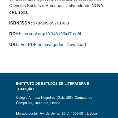
Ciências Sociais e Humanas, Universidade NOVA
de Lisboa.
ISBN/ISSN:
978-989-99761-0-8
DOI:
https://doi.org/10.34619/fml7-eg8i
URL:
Ver PDF no navegador
|
Download
INSTITUTO DE ESTUDOS DE LITERATURA E
TRADIÇÃO
Colégio Almada Negreiros (Gab. 355) Campus de
Campolide, 1099-085, Lisboa
Morada postal: Av. de Berna, 26 C, 1069-061, Lisboa