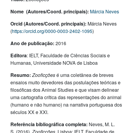
Nome (Autores/Coord. principais):
Márcia Neves
Orcid (Autores/Coord. principais):
Márcia Neves
(
https://orcid.org/0000-0003-2402-1095
)
Ano de publicação:
2016
Editora
: IELT, Faculdade de Ciências Sociais e
Humanas, Universidade NOVA de Lisboa
Resumo:
Zooficções
é uma coletânea de breves
ensaios muito devedores das postulações teóricas e
filosóficas dos Animal Studies e que visam delinear
uma cartografia crítica das representações do animal
(humano e não humano) na narrativa portuguesa dos
séculos XX e XXI.
Referência bibliográfica completa:
Neves, M. L.
S. (2016).
Zooficções
. Lisboa: IELT, Faculdade de