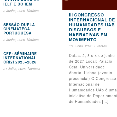
IELT E DO IEM
8 Junho, 2026
Notícias
III CONGRESSO
INTERNACIONAL DE
HUMANIDADES UAB
SESSÃO DUPLA
CINEMATECA
DISCURSOS E
PORTUGUESA
NARRATIVAS EM
MOVIMENTO
8 Junho, 2026
Notícias
16 Junho, 2026
Eventos
CFP: SÉMINAIRE
Datas: 2, 3 e 4 de junho
INTERNATIONAL
de 2027 Local: Palácio
CRI2I 2025–2026
Ceia, Universidade
31 Julho, 2025
Notícias
Aberta, Lisboa (evento
presencial) O Congresso
Internacional de
Humanidades UAb é uma
iniciativa do Departamen
de Humanidades [...]