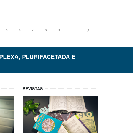
5
6
7
8
9
...
PLEXA, PLURIFACETADA E
REVISTAS