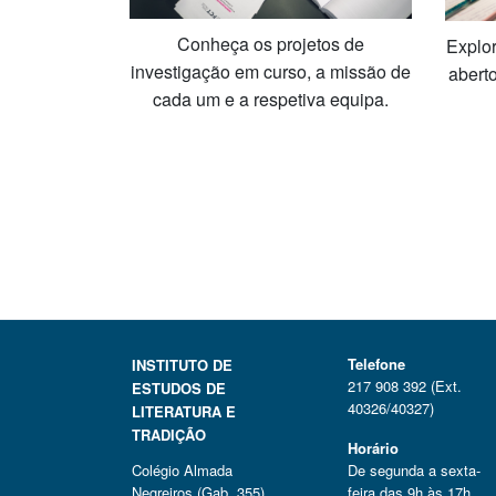
Conheça os projetos de
Explo
investigação em curso, a missão de
aberto
cada um e a respetiva equipa.
Telefone
INSTITUTO DE
217 908 392 (Ext.
ESTUDOS DE
40326/40327)
LITERATURA E
TRADIÇÃO
Horário
Colégio Almada
De segunda a sexta-
Negreiros (Gab. 355)
feira das 9h às 17h