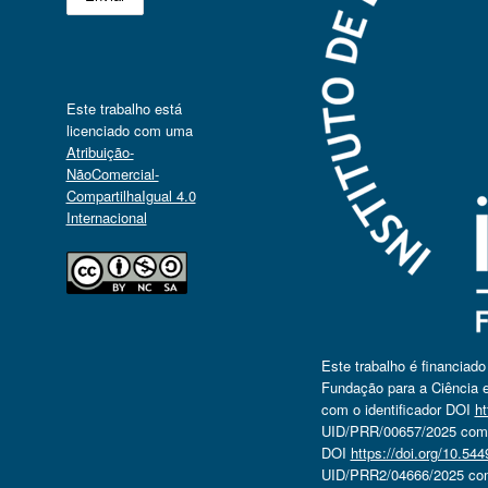
Este trabalho está
licenciado com uma
Atribuição-
NãoComercial-
CompartilhaIgual 4.0
Internacional
Este trabalho é financiad
Fundação para a Ciência e
com o identificador DOI
ht
UID/PRR/00657/2025 com o
DOI
https://doi.org/10.5
UID/PRR2/04666/2025 com 