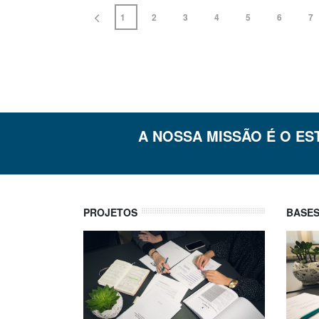
1
2
3
4
5
6
7
A NOSSA MISSÃO É O ES
PROJETOS
BASES