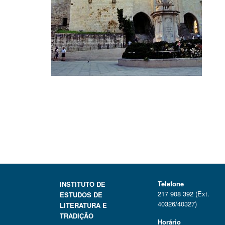
Telefone
INSTITUTO DE
217 908 392 (Ext.
ESTUDOS DE
40326/40327)
LITERATURA E
TRADIÇÃO
Horário