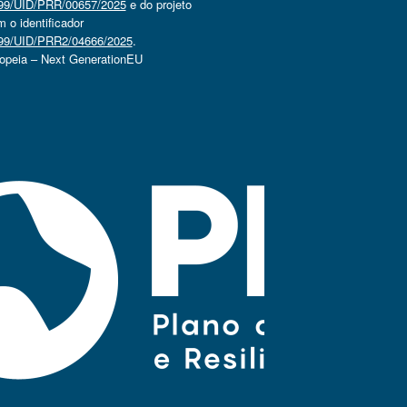
4499/UID/PRR/00657/2025
e do projeto
o identificador
4499/UID/PRR2/04666/2025
.
ropeia – Next GenerationEU