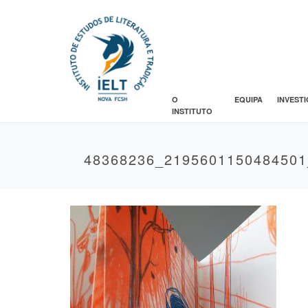
O
EQUIPA
INVEST
INSTITUTO
48368236_219560115048450