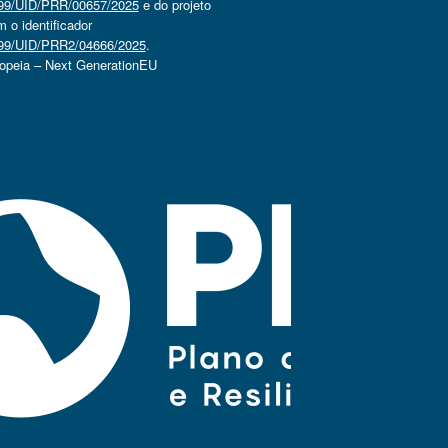
4499/UID/PRR/00657/2025
e do projeto
o identificador
4499/UID/PRR2/04666/2025
.
ropeia – Next GenerationEU