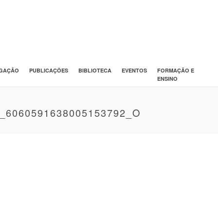
IGAÇÃO
PUBLICAÇÕES
BIBLIOTECA
EVENTOS
FORMAÇÃO E
ENSINO
1_6060591638005153792_O