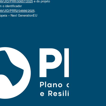
4499/UID/PRR/00657/2025
e do projeto
o identificador
4499/UID/PRR2/04666/2025
.
ropeia – Next GenerationEU