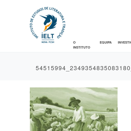
O
EQUIPA
INVEST
INSTITUTO
54515994_234935483508318