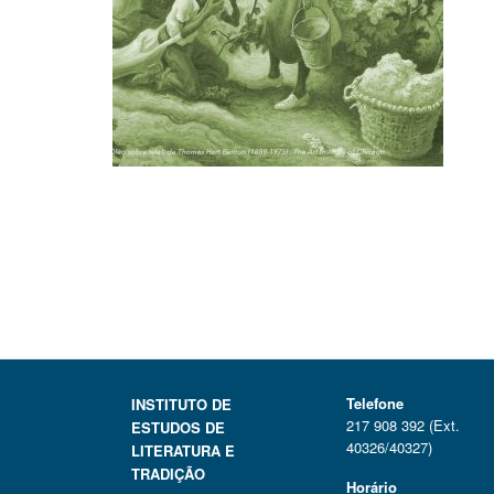
Telefone
INSTITUTO DE
217 908 392 (Ext.
ESTUDOS DE
40326/40327)
LITERATURA E
TRADIÇÃO
Horário