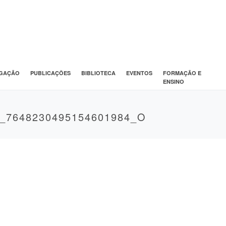
IGAÇÃO
PUBLICAÇÕES
BIBLIOTECA
EVENTOS
FORMAÇÃO E
ENSINO
0_7648230495154601984_O