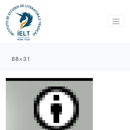
88×31