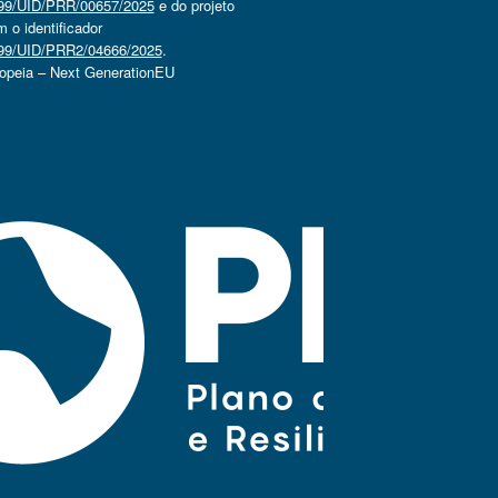
4499/UID/PRR/00657/2025
e do projeto
o identificador
4499/UID/PRR2/04666/2025
.
ropeia – Next GenerationEU