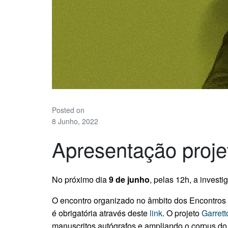
Posted on
8 Junho, 2022
Apresentação projet
No próximo dia
9 de junho
, pelas 12h, a invest
O encontro organizado no âmbito dos Encontros 
é obrigatória através deste
link
. O projeto
Garrett
manuscritos autógrafos e ampliando o corpus do 