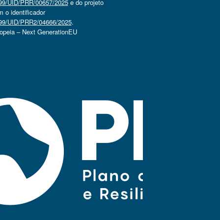
4499/UID/PRR/00657/2025
e do projeto
o identificador
4499/UID/PRR2/04666/2025
.
ropeia – Next GenerationEU