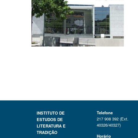
Telefone
INSTITUTO DE
217 908 392 (Ext.
ESTUDOS DE
40326/40327)
LITERATURA E
TRADIÇÃO
Horário