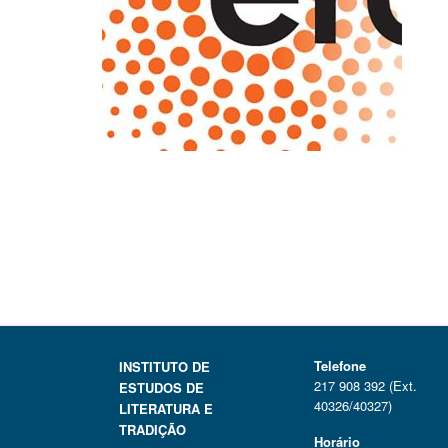
Telefone
INSTITUTO DE
217 908 392 (Ext.
ESTUDOS DE
40326/40327)
LITERATURA E
TRADIÇÃO
Horário