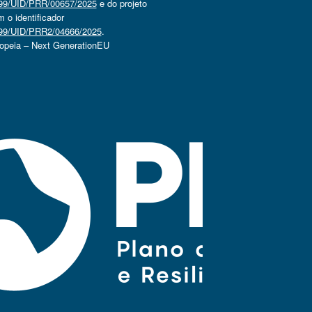
4499/UID/PRR/00657/2025
e do projeto
o identificador
4499/UID/PRR2/04666/2025
.
ropeia – Next GenerationEU