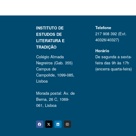
Telefone
INSTITUTO DE
217 908 392 (Ext.
ESTUDOS DE
40326/40327)
LITERATURA E
TRADIÇÃO
Horário
Colégio Almada
De segunda a sexta-
Negreiros (Gab. 355)
feira das 9h às 17h
Campus de
(encerra quarta-feira)
Campolide, 1099-085,
Lisboa
Morada postal: Av. de
Berna, 26 C, 1069-
061, Lisboa
Facebook
Twitter
Linkedin
Instagram