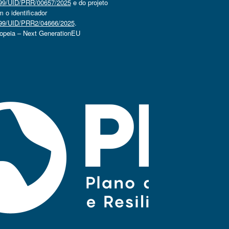
4499/UID/PRR/00657/2025
e do projeto
o identificador
4499/UID/PRR2/04666/2025
.
ropeia – Next GenerationEU