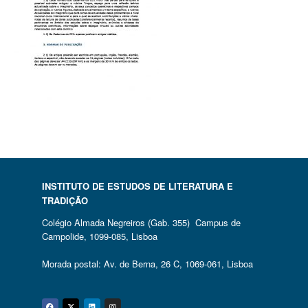
INSTITUTO DE ESTUDOS DE LITERATURA E
TRADIÇÃO
Colégio Almada Negreiros (Gab. 355) Campus de
Campolide, 1099-085, Lisboa
Morada postal: Av. de Berna, 26 C, 1069-061, Lisboa